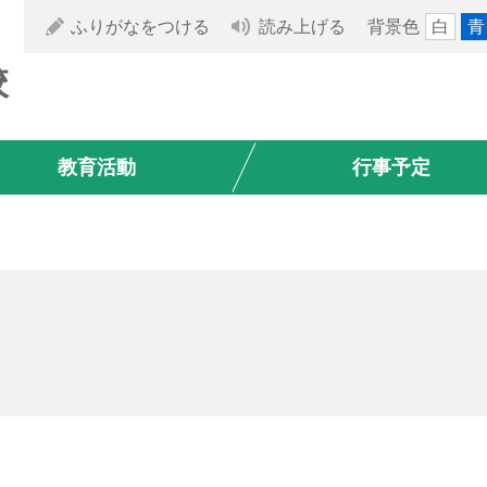
ふりがなをつける
読み上げる
背景色
白
青
校
教育活動
行事予定