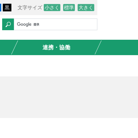
黒
文字サイズ
小さく
標準
大きく
連携・協働