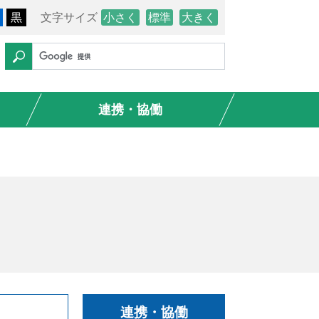
黒
文字サイズ
小さく
標準
大きく
連携・協働
連携・協働