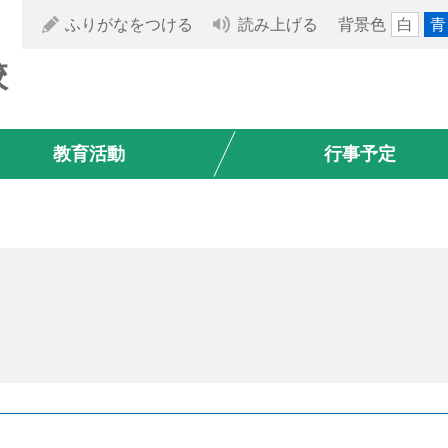
ふりがなをつける
読み上げる
背景色
白
青
校
教育活動
行事予定