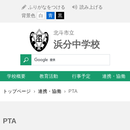
ふりがなをつける
読み上げる
背景色
白
青
黒
北斗市立
浜分中学校
学校概要
教育活動
行事予定
連携・協働
トップページ
›
連携・協働
›
PTA
PTA