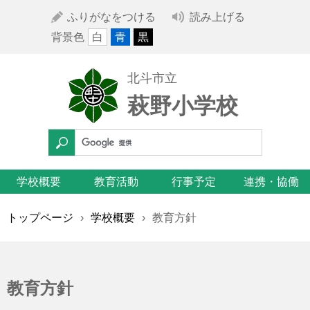
ふりがなをつける
読み上げる
背景色
白
青
黒
北斗市立
萩野小学校
学校概要
教育活動
行事予定
連携・協働
トップページ
›
学校概要
›
教育方針
教育方針