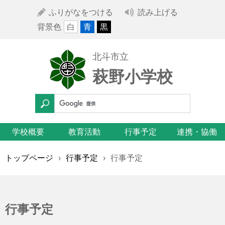
ふりがなをつける
読み上げる
背景色
白
青
黒
北斗市立
萩野小学校
学校概要
教育活動
行事予定
連携・協働
トップページ
›
行事予定
›
行事予定
行事予定