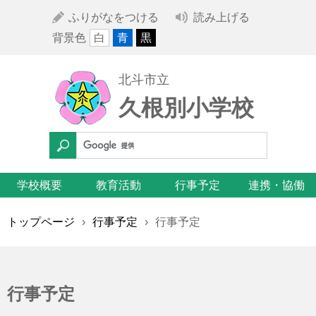
ふりがなをつける
読み上げる
背景色
白
青
黒
北斗市立
久根別小学校
学校概要
教育活動
行事予定
連携・協働
トップページ
›
行事予定
›
行事予定
行事予定