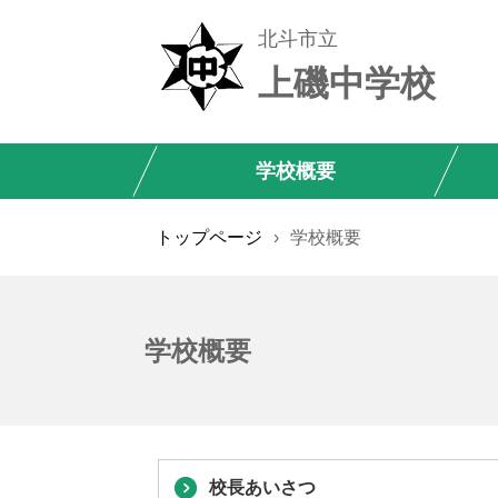
北斗市立
上磯中学校
学校概要
トップページ
›
学校概要
学校概要
校長あいさつ