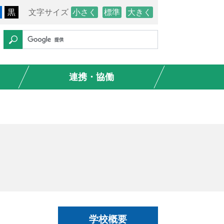
黒
文字サイズ
小さく
標準
大きく
連携・協働
学校概要