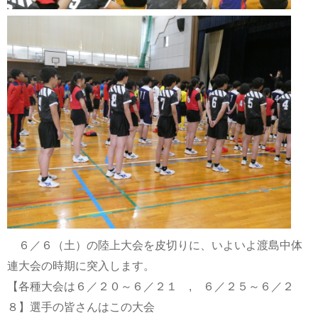
６／６（土）の陸上大会を皮切りに、いよいよ渡島中体
連大会の時期に突入します。
【各種大会は６／２０～６／２１ , ６／２５～６／２
８】選手の皆さんはこの大会