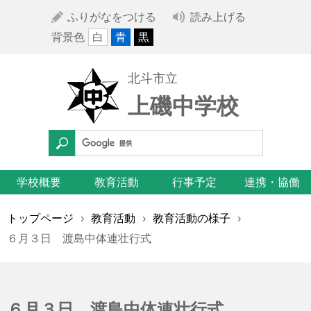
ふりがなをつける
読み上げる
背景色
白
青
黒
北斗市立
上磯中学校
学校概要
教育活動
行事予定
連携・協働
トップページ
›
教育活動
›
教育活動の様子
›
６月３日 渡島中体連壮行式
６月３日 渡島中体連壮行式