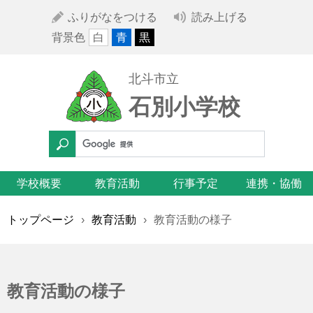
ふりがなをつける
読み上げる
背景色
白
青
黒
北斗市立
石別小学校
学校概要
教育活動
行事予定
連携・協働
トップページ
›
教育活動
›
教育活動の様子
教育活動の様子