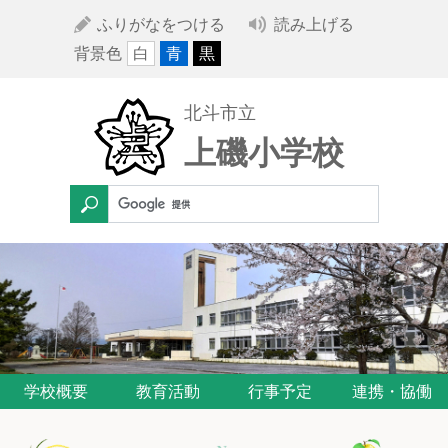
ふりがなをつける
読み上げる
背景色
白
青
黒
北斗市立
上磯小学校
学校概要
教育活動
行事予定
連携・協働