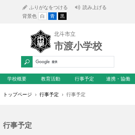
ふりがなをつける
読み上げる
背景色
白
青
黒
北斗市立
市渡小学校
学校概要
教育活動
行事予定
連携・協働
トップページ
›
行事予定
›
行事予定
行事予定